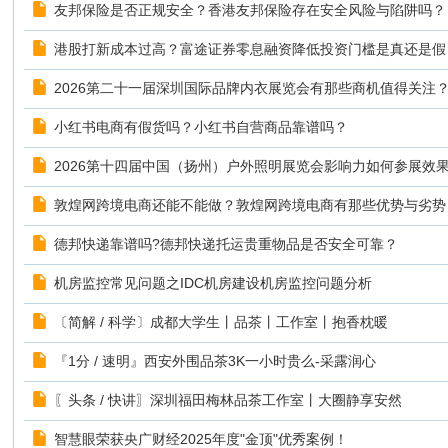
友邦保险是否正规安全？香港友邦保险存在安全风险与陷阱吗？
港股打新成本过高？富途证券零息融资降低投资门槛是真还是假
2026第二十一届深圳国际品牌内衣展览会有那些商机值得关注
小红书电商有假货吗？小红书自营商品靠谱吗？
2026第十四届中国（扬州）户外照明展览会影响力如何参展效
敦煌网跨境电商还能不能做？敦煌网跨境电商有那些优势与劣势
德邦快递靠谱吗?德邦快递托运贵重物品是否安全可靠？
机房监控常见问题之IDC机房建设机房监控问题分析
〔简解 / 科学〕​成都大学生丨品茶丨工作室丨抱香枕暖
『1分 / 速明』​西安外围品茶3K一小时贵么-采露润心
〖头条 / 快讲〗​深圳福田梅林品茶工作室丨大圈静享安然
智慧眼荣获央广财经2025年度"金顶"优秀案例！