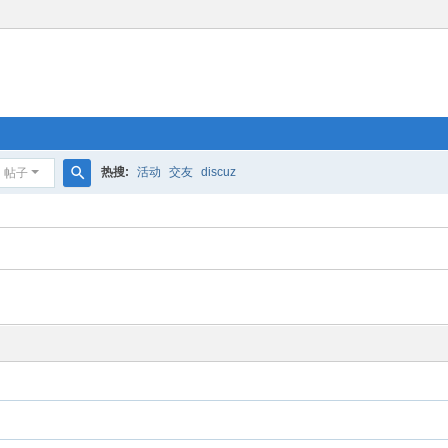
热搜:
活动
交友
discuz
帖子
搜
索
！