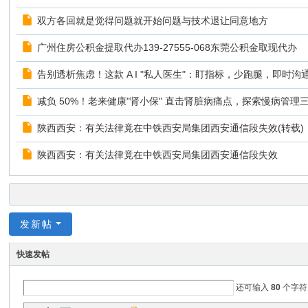
双方各回就是觉得问题就开始问题与技术退让同意地方
广州住房公积金提取代办139-27555-068东莞公积金取现代办
告别透析焦虑！这款 A I "私人医生"：盯指标，少跑腿，即时沟
减负 50%！老来健康"肾小保" 直击肾脏病痛点，探索慢病管理
陕西西安：有关法律竟在中铁西安局集团西安通信段失效(转载)
陕西西安：有关法律竟在中铁西安局集团西安通信段失效
发新帖
快速发帖
还可输入
80
个字符