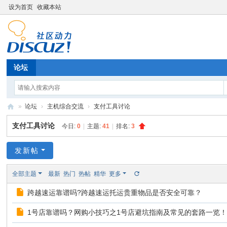
设为首页
收藏本站
论坛
»
论坛
›
主机综合交流
›
支付工具讨论
妞
支付工具讨论
今日:
0
|
主题:
41
|
排名:
3
妞
推
发新帖
广
全部主题
最新
热门
热帖
精华
更多
跨越速运靠谱吗?跨越速运托运贵重物品是否安全可靠？
1号店靠谱吗？网购小技巧之1号店避坑指南及常见的套路一览