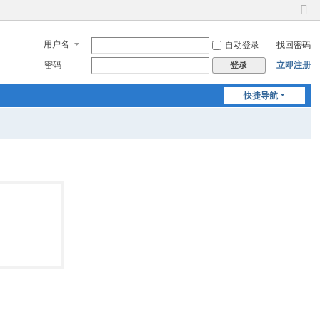
切
换
用户名
自动登录
找回密码
到
窄
密码
立即注册
登录
版
快捷导航