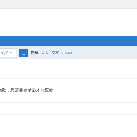
热搜:
活动
交友
discuz
帖子
搜
索
抱歉，您需要登录后才能查看